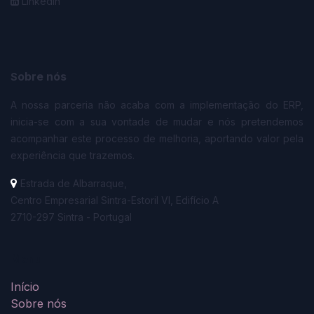
LinkedIn
obre nós
S
A nossa parceria não acaba com a implementação do ERP,
inicia-se com a sua vontade de mudar e nós pretendemos
acompanhar este processo de melhoria, aportando valor pela
experiência que trazemos.
Estrada de Albarraque,
Centro Empresarial Sintra-Estoril VI, Edifício A
2710-297 Sintra - Portugal
Menu
Início
Sobre nós