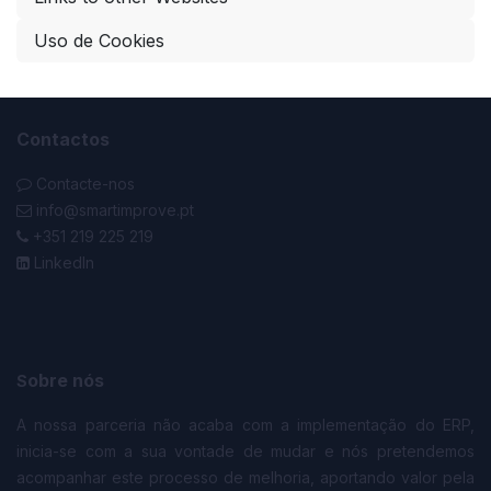
Uso de Cookies
Contactos
Contacte-nos
info@smartimprove.pt
+351 219 225 219
LinkedIn
obre nós
S
A nossa parceria não acaba com a implementação do ERP,
inicia-se com a sua vontade de mudar e nós pretendemos
acompanhar este processo de melhoria, aportando valor pela