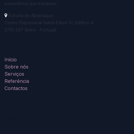
experiência que trazemos.
Estrada de Albarraque,
Centro Empresarial Sintra-Estoril VI, Edifício A
2710-297 Sintra - Portugal
Menu
Início
Sobre nós
Serviços
Referê
n
cia
Contactos
Links úteis
Odoo
Odoo SH
Odoo White Papers