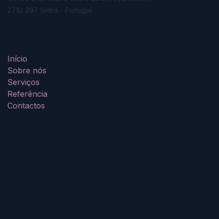
2710-297 Sintra - Portugal
Menu
Início
Sobre nós
Serviços
Referê
n
cia
Contactos
Links úteis
Odoo
Odoo SH
Odoo White Papers
Documentação