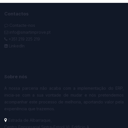
Contactos
Contacte-nos
info@smartimprove.pt
+351 219 225 219
LinkedIn
obre nós
S
A nossa parceria não acaba com a implementação do ERP,
inicia-se com a sua vontade de mudar e nós pretendemos
acompanhar este processo de melhoria, aportando valor pela
experiência que trazemos.
Estrada de Albarraque,
Centro Empresarial Sintra-Estoril VI, Edifício A